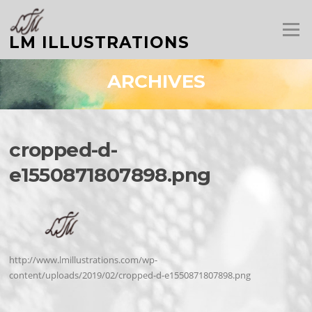
Aller
au
Menu
contenu
LM ILLUSTRATIONS
ARCHIVES
cropped-d-
e1550871807898.png
http://www.lmillustrations.com/wp-
content/uploads/2019/02/cropped-d-e1550871807898.png