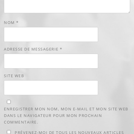
NOM
*
ADRESSE DE MESSAGERIE
*
SITE WEB
ENREGISTRER MON NOM, MON E-MAIL ET MON SITE WEB
DANS LE NAVIGATEUR POUR MON PROCHAIN
COMMENTAIRE.
PRÉVENEZ-MOI DE TOUS LES NOUVEAUX ARTICLES