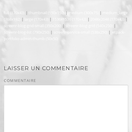
full (170x43)
|
thumbnail (150x150)
|
medium (300x75)
|
medium_large
(768x192)
|
large (170x43)
|
1536x1536 (170x43)
|
2048x2048 (170x43)
|
screenr-blog-grid-small (350x200)
|
screenr-blog-grid (540x250)
|
screenr-blog-list (790x250)
|
screenr-service-small (538x250)
|
jetpack-
portfolio-admin-thumb (50x50)
LAISSER UN COMMENTAIRE
COMMENTAIRE