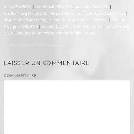
full (4032x3024)
|
thumbnail (150x150)
|
medium (300x225)
|
medium_large (768x576)
|
large (1300x975)
|
1536x1536 (1536x1152)
|
2048x2048 (2048x1536)
|
screenr-blog-grid-small (350x200)
|
screenr-
blog-grid (540x300)
|
screenr-blog-list (790x400)
|
screenr-service-small
(538x280)
|
jetpack-portfolio-admin-thumb (50x50)
LAISSER UN COMMENTAIRE
COMMENTAIRE