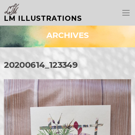
Aller
au
Menu
contenu
LM ILLUSTRATIONS
ARCHIVES
20200614_123349