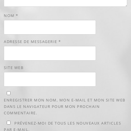
NOM
*
ADRESSE DE MESSAGERIE
*
SITE WEB
ENREGISTRER MON NOM, MON E-MAIL ET MON SITE WEB
DANS LE NAVIGATEUR POUR MON PROCHAIN
COMMENTAIRE.
PRÉVENEZ-MOI DE TOUS LES NOUVEAUX ARTICLES
PAR E-MAIL.