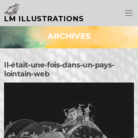
Aller
au
Menu
contenu
LM ILLUSTRATIONS
ARCHIVES
Il-était-une-fois-dans-un-pays-
lointain-web