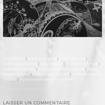
full (2000x1601)
|
thumbnail (150x150)
|
medium (300x240)
|
medium_large (768x615)
|
large (1024x820)
|
1536x1536 (1536x1230)
|
2048x2048 (2000x1601)
|
screenr-blog-grid-small (250x200)
|
screenr-
blog-grid (375x300)
|
screenr-blog-list (500x400)
|
screenr-service-small
(350x280)
|
jetpack-portfolio-admin-thumb (50x40)
LAISSER UN COMMENTAIRE