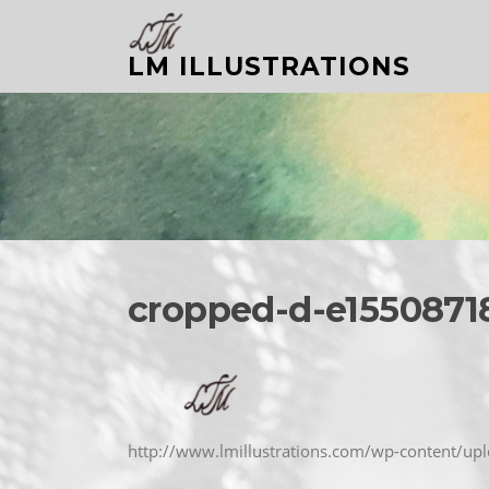
Aller
au
LM ILLUSTRATIONS
contenu
cropped-d-e1550871
http://www.lmillustrations.com/wp-content/