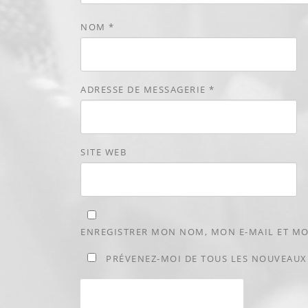
NOM
*
ADRESSE DE MESSAGERIE
*
SITE WEB
ENREGISTRER MON NOM, MON E-MAIL ET MO
PRÉVENEZ-MOI DE TOUS LES NOUVEAUX 