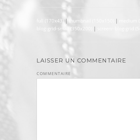
full (170x43)
|
thumbnail (150x150)
|
medium (
blog-grid-small (350x200)
|
screenr-blog-grid (
LAISSER UN COMMENTAIRE
COMMENTAIRE