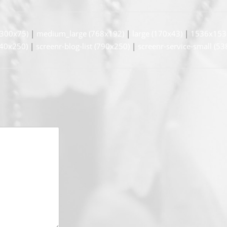
300x75)
|
medium_large (768x192)
|
large (170x43)
|
1536x153
540x250)
|
screenr-blog-list (790x250)
|
screenr-service-small (5