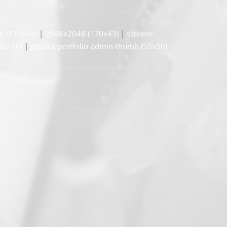
6 (170x43)
|
2048x2048 (170x43)
|
screenr-
38x250)
|
jetpack-portfolio-admin-thumb (50x50)