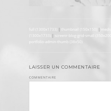
full (1300x1733)
|
thumbnail (150x150)
|
medi
(1300x1733)
|
screenr-blog-grid-small (350x200
portfolio-admin-thumb (38x50)
LAISSER UN COMMENTAIRE
COMMENTAIRE