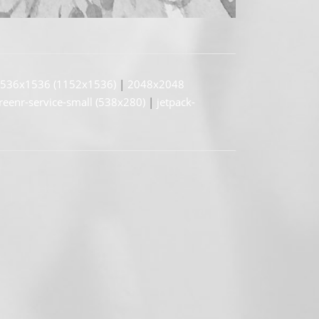
536x1536 (1152x1536)
|
2048x2048
reenr-service-small (538x280)
|
jetpack-