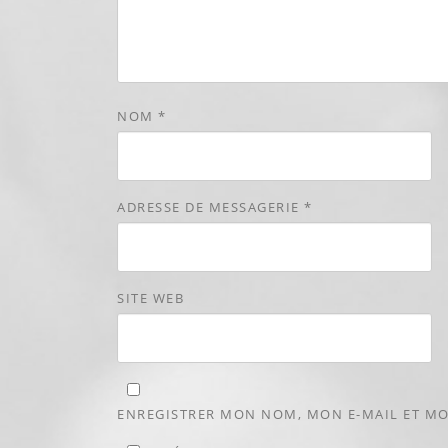
NOM
*
ADRESSE DE MESSAGERIE
*
SITE WEB
ENREGISTRER MON NOM, MON E-MAIL ET MO