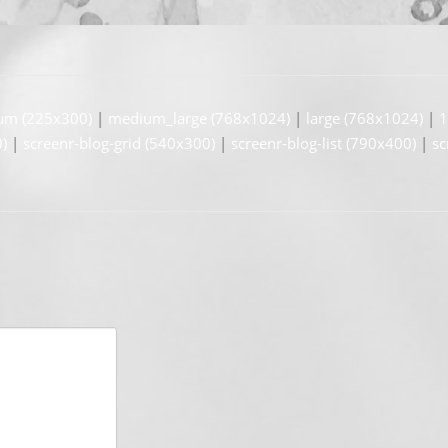
um (225x300)
|
medium_large (768x1024)
|
large (768x1024)
|
1
)
|
screenr-blog-grid (540x300)
|
screenr-blog-list (790x400)
|
sc