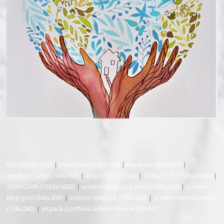
full (1683x1682)
|
thumbnail (150x150)
|
medium (300x300)
|
medium_large (768x768)
|
large (1201x1200)
|
1536x1536 (1536x1536)
|
2048x2048 (1683x1682)
|
screenr-blog-grid-small (350x200)
|
screenr-
blog-grid (540x300)
|
screenr-blog-list (790x400)
|
screenr-service-small
(538x280)
|
jetpack-portfolio-admin-thumb (50x50)