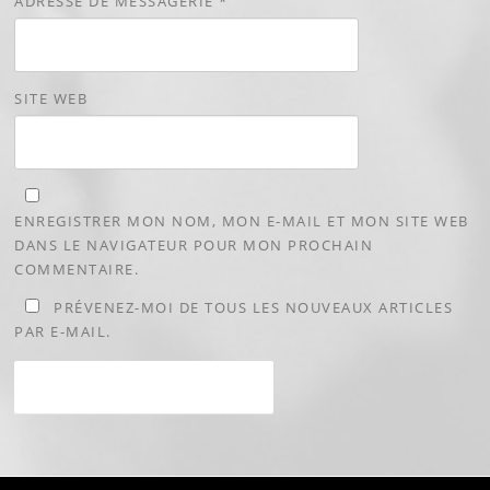
ADRESSE DE MESSAGERIE
*
SITE WEB
ENREGISTRER MON NOM, MON E-MAIL ET MON SITE WEB
DANS LE NAVIGATEUR POUR MON PROCHAIN
COMMENTAIRE.
PRÉVENEZ-MOI DE TOUS LES NOUVEAUX ARTICLES
PAR E-MAIL.