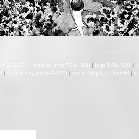
um (212x300)
|
medium_large (768x1086)
|
large (848x1200)
|
1
)
|
screenr-blog-grid (540x300)
|
screenr-blog-list (790x400)
|
sc