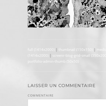
full (1414x2000)
|
thumbnail (150x150)
|
medi
(1414x2000)
|
screenr-blog-grid-small (350x200
portfolio-admin-thumb (50x50)
LAISSER UN COMMENTAIRE
COMMENTAIRE