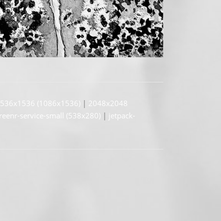
536x1536 (1086x1536)
|
2048x2048
reenr-service-small (538x280)
|
jetpack-